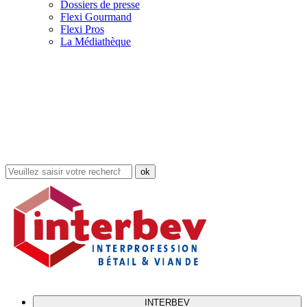
Dossiers de presse
Flexi Gourmand
Flexi Pros
La Médiathèque
Rechercher
dans
le
site
INTERBEV