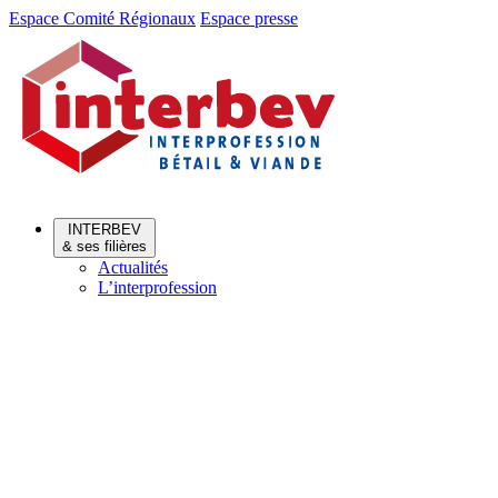
Aller
Aller
Espace Comité Régionaux
Espace presse
au
au
menu
contenu
INTERBEV
& ses filières
Actualités
L’interprofession