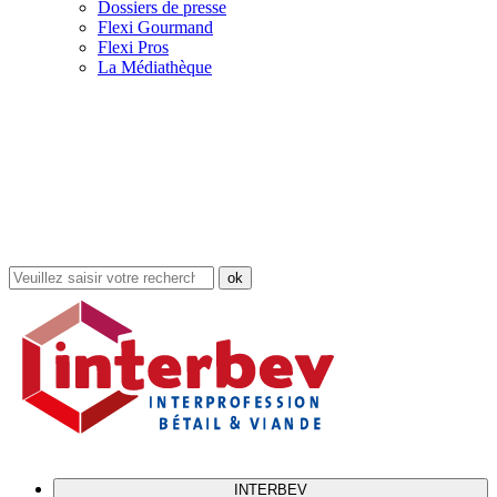
Dossiers de presse
Flexi Gourmand
Flexi Pros
La Médiathèque
Rechercher
dans
le
site
INTERBEV