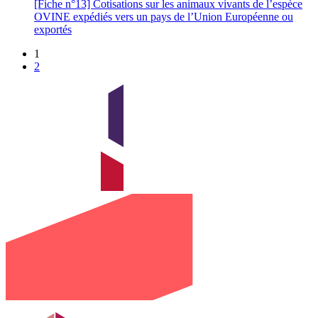
[Fiche n°13] Cotisations sur les animaux vivants de l’espèce
OVINE expédiés vers un pays de l’Union Européenne ou
exportés
1
2