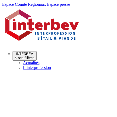
Aller
Aller
Espace Comité Régionaux
Espace presse
au
au
menu
contenu
INTERBEV
& ses filières
Actualités
L’interprofession