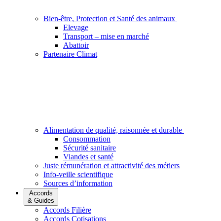
Bien-être, Protection et Santé des animaux
Elevage
Transport – mise en marché
Abattoir
Partenaire Climat
Alimentation de qualité, raisonnée et durable
Consommation
Sécurité sanitaire
Viandes et santé
Juste rémunération et attractivité des métiers
Info-veille scientifique
Sources d’information
Accords
& Guides
Accords Filière
Accords Cotisations