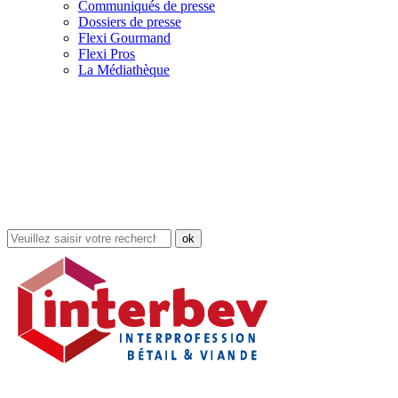
Communiqués de presse
Dossiers de presse
Flexi Gourmand
Flexi Pros
La Médiathèque
Rechercher
dans
le
site