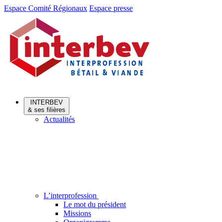
Aller
Aller
Espace Comité Régionaux
Espace presse
au
au
menu
contenu
INTERBEV
& ses filières
Actualités
L’interprofession
Le mot du président
Missions