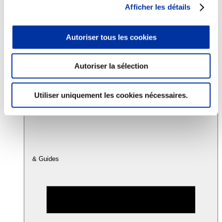
Afficher les détails
Consommation
Autoriser tous les cookies
Sécurité sanitaire
Viandes et santé
Juste rémunération et attractivité des métiers
Info-veille scientifique
Autoriser la sélection
Sources d’information
Accords
Utiliser uniquement les cookies nécessaires.
& Guides