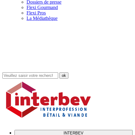
Dossiers de presse
Flexi Gourmand
Flexi Pros
La Médiathèque
Rechercher
dans
le
site
INTERBEV