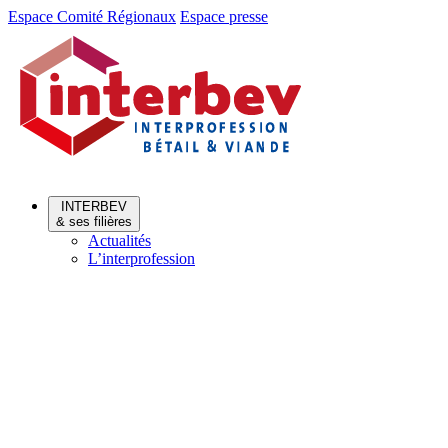
Aller
Aller
Espace Comité Régionaux
Espace presse
au
au
menu
contenu
INTERBEV
& ses filières
Actualités
L’interprofession