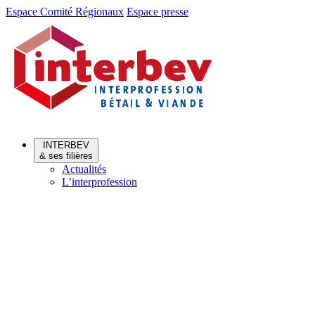
Aller
Aller
Espace Comité Régionaux
Espace presse
au
au
menu
contenu
INTERBEV
& ses filières
Actualités
L’interprofession