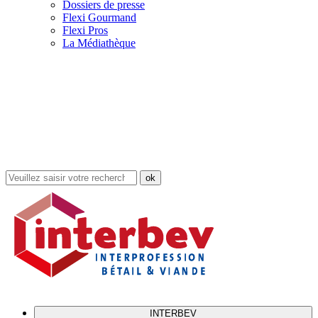
Dossiers de presse
Flexi Gourmand
Flexi Pros
La Médiathèque
Rechercher
dans
le
site
INTERBEV