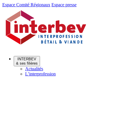
Aller
Aller
Espace Comité Régionaux
Espace presse
au
au
menu
contenu
INTERBEV
& ses filières
Actualités
L’interprofession