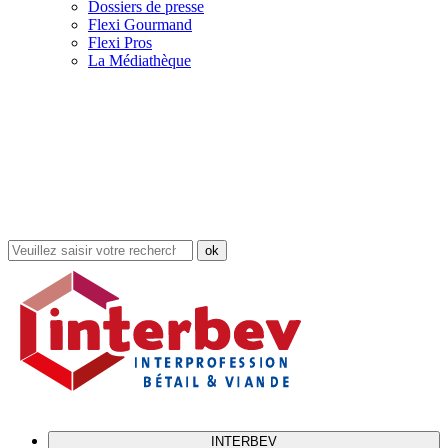
Dossiers de presse
Flexi Gourmand
Flexi Pros
La Médiathèque
Rechercher
dans
le
site
INTERBEV