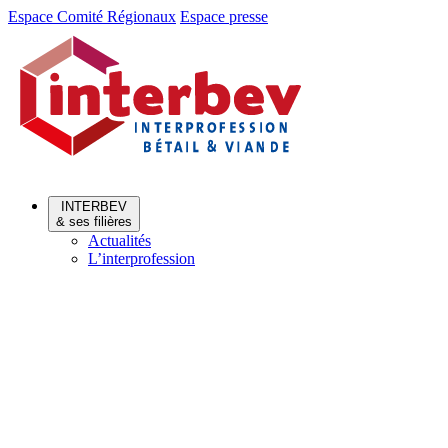
Aller
Aller
Espace Comité Régionaux
Espace presse
au
au
menu
contenu
INTERBEV
& ses filières
Actualités
L’interprofession