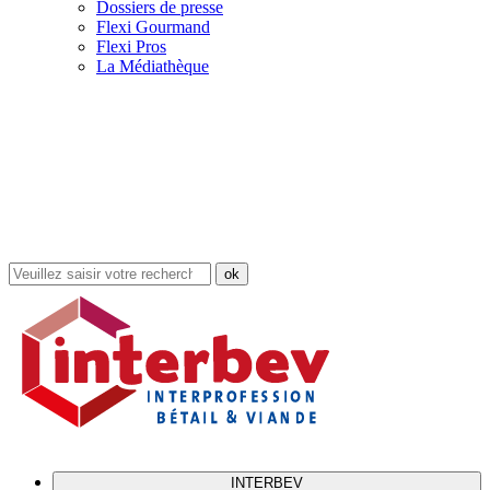
Dossiers de presse
Flexi Gourmand
Flexi Pros
La Médiathèque
Rechercher
dans
le
site
INTERBEV