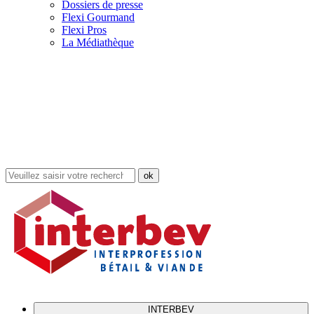
Dossiers de presse
Flexi Gourmand
Flexi Pros
La Médiathèque
Rechercher
dans
le
site
INTERBEV