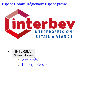
Aller
Aller
Espace Comité Régionaux
Espace presse
au
au
menu
contenu
INTERBEV
& ses filières
Actualités
L’interprofession