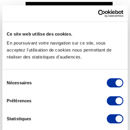
Ce site web utilise des cookies.
Viande et climat
Valorisation de l’herbe
En poursuivant votre navigation sur ce site, vous
Autonomie des élevages
acceptez l'utilisation de cookies nous permettant de
Qualité air, eau, sols
Economie de ressources
réaliser des statistiques d'audiences.
Evaluation environnementale
Bien-être, Protection et Santé des animaux
Sélection
Nécessaires
du
consentement
Préférences
Statistiques