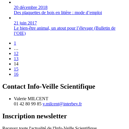
20 décembre 2018
Des plaquettes de bois en litière : mode d’emploi
21 juin 2017
Le bien-être animal, un atout pour l’élevage (Bulletin de
l’OIE)
1
…
12
13
14
15
16
Contact Info-Veille Scientifique
Valerie MILCENT
01 42 80 99 85
v.milcent@interbev.fr
Inscription newsletter
Recevez toute l'actualité de l'Info-Veille Scientifique