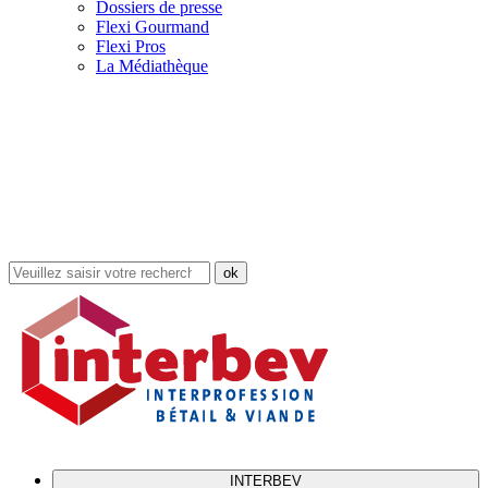
Dossiers de presse
Flexi Gourmand
Flexi Pros
La Médiathèque
Rechercher
dans
le
site
INTERBEV