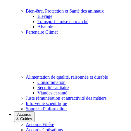
Bien-être, Protection et Santé des animaux
Elevage
Transport – mise en marché
Abattoir
Partenaire Climat
Alimentation de qualité, raisonnée et durable
Consommation
Sécurité sanitaire
Viandes et santé
Juste rémunération et attractivité des métiers
Info-veille scientifique
Sources d’information
Accords
& Guides
Accords Filière
Accords Cotisations