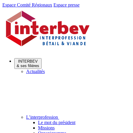
Aller
Aller
Espace Comité Régionaux
Espace presse
au
au
menu
contenu
INTERBEV
& ses filières
Actualités
L’interprofession
Le mot du président
Missions