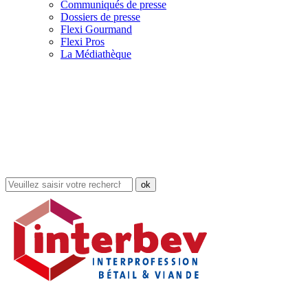
Communiqués de presse
Dossiers de presse
Flexi Gourmand
Flexi Pros
La Médiathèque
Rechercher
dans
le
site