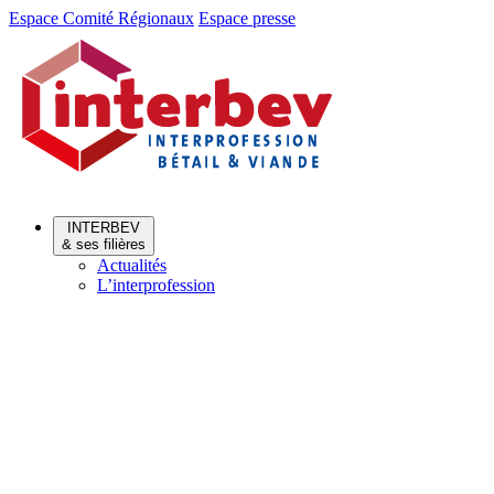
Aller
Aller
Espace Comité Régionaux
Espace presse
au
au
menu
contenu
INTERBEV
& ses filières
Actualités
L’interprofession