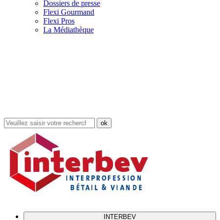
Dossiers de presse
Flexi Gourmand
Flexi Pros
La Médiathèque
Rechercher
dans
le
site
INTERBEV