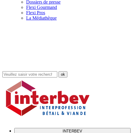
Dossiers de presse
Flexi Gourmand
Flexi Pros
La Médiathèque
Rechercher
dans
le
site
INTERBEV