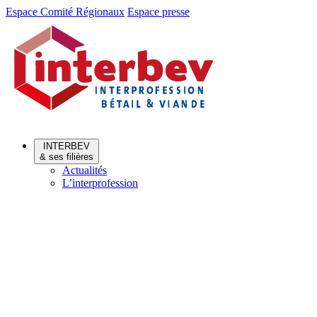
Aller
Aller
Espace Comité Régionaux
Espace presse
au
au
menu
contenu
INTERBEV
& ses filières
Actualités
L’interprofession