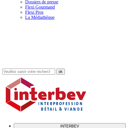
Dossiers de presse
Flexi Gourmand
Flexi Pros
La Médiathèque
Rechercher
dans
le
site
INTERBEV