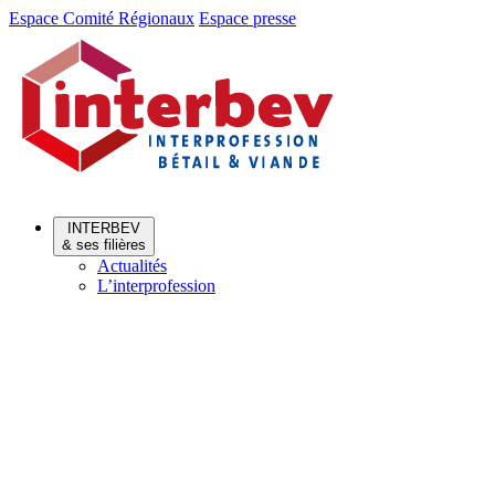
Aller
Aller
Espace Comité Régionaux
Espace presse
au
au
menu
contenu
INTERBEV
& ses filières
Actualités
L’interprofession