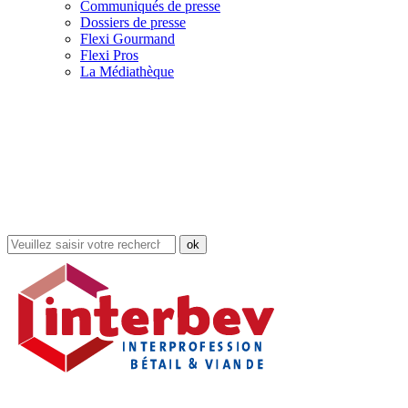
Communiqués de presse
Dossiers de presse
Flexi Gourmand
Flexi Pros
La Médiathèque
Rechercher
dans
le
site