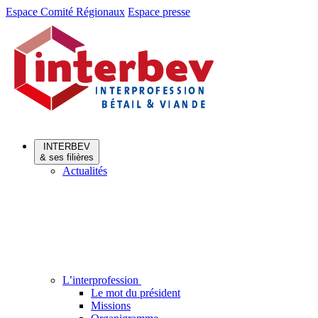
Aller
Aller
Espace Comité Régionaux
Espace presse
au
au
menu
contenu
INTERBEV
& ses filières
Actualités
L’interprofession
Le mot du président
Missions