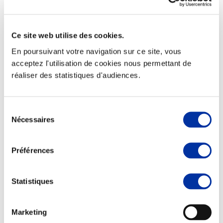
Ce site web utilise des cookies.
En poursuivant votre navigation sur ce site, vous
Elevage
Transport – mise en marché
acceptez l'utilisation de cookies nous permettant de
Abattoir
réaliser des statistiques d'audiences.
Partenaire Climat
Alimentation de qualité, raisonnée et durable
Sélection
Nécessaires
du
consentement
Préférences
Statistiques
Marketing