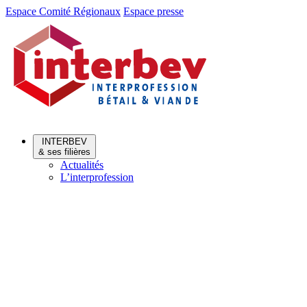
Aller
Aller
Espace Comité Régionaux
Espace presse
au
au
menu
contenu
INTERBEV
& ses filières
Actualités
L’interprofession