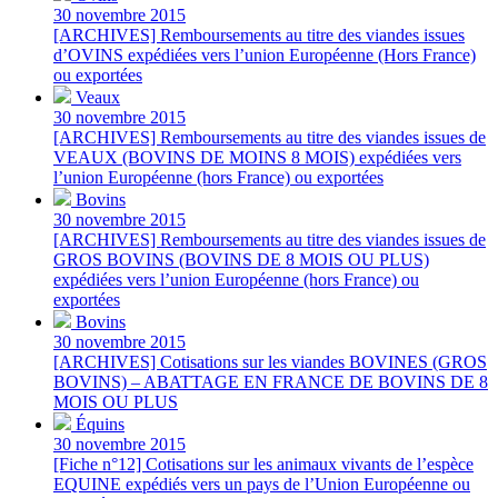
30 novembre 2015
[ARCHIVES] Remboursements au titre des viandes issues
d’OVINS expédiées vers l’union Européenne (Hors France)
ou exportées
Veaux
30 novembre 2015
[ARCHIVES] Remboursements au titre des viandes issues de
VEAUX (BOVINS DE MOINS 8 MOIS) expédiées vers
l’union Européenne (hors France) ou exportées
Bovins
30 novembre 2015
[ARCHIVES] Remboursements au titre des viandes issues de
GROS BOVINS (BOVINS DE 8 MOIS OU PLUS)
expédiées vers l’union Européenne (hors France) ou
exportées
Bovins
30 novembre 2015
[ARCHIVES] Cotisations sur les viandes BOVINES (GROS
BOVINS) – ABATTAGE EN FRANCE DE BOVINS DE 8
MOIS OU PLUS
Équins
30 novembre 2015
[Fiche n°12] Cotisations sur les animaux vivants de l’espèce
EQUINE expédiés vers un pays de l’Union Européenne ou