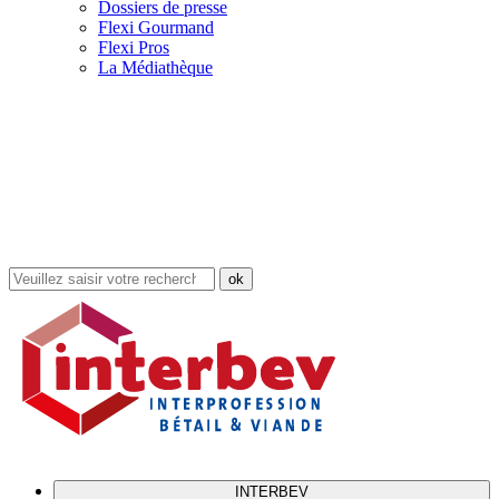
Dossiers de presse
Flexi Gourmand
Flexi Pros
La Médiathèque
Rechercher
dans
le
site
INTERBEV