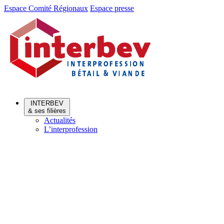
Aller
Aller
Espace Comité Régionaux
Espace presse
au
au
menu
contenu
INTERBEV
& ses filières
Actualités
L’interprofession