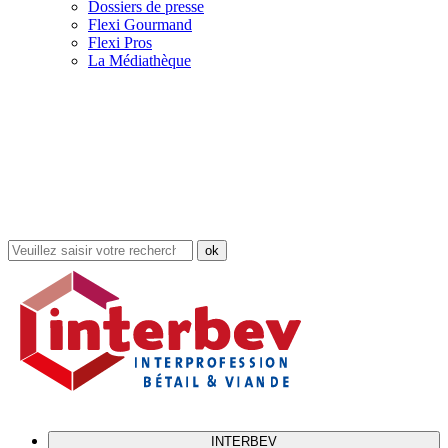
Dossiers de presse
Flexi Gourmand
Flexi Pros
La Médiathèque
Rechercher
dans
le
site
INTERBEV