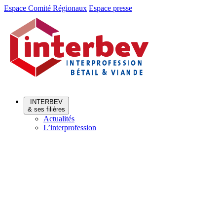
Aller
Aller
Espace Comité Régionaux
Espace presse
au
au
menu
contenu
INTERBEV
& ses filières
Actualités
L’interprofession