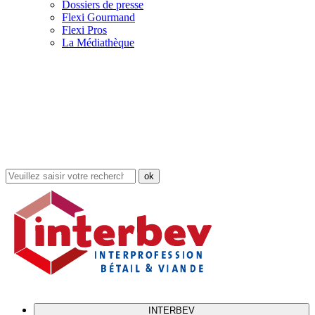
Dossiers de presse
Flexi Gourmand
Flexi Pros
La Médiathèque
Rechercher
dans
le
site
INTERBEV