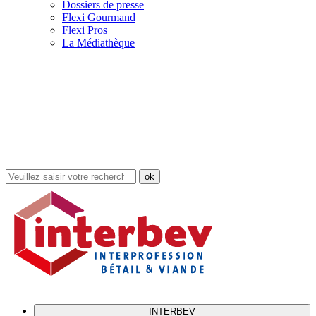
Dossiers de presse
Flexi Gourmand
Flexi Pros
La Médiathèque
Rechercher
dans
le
site
INTERBEV