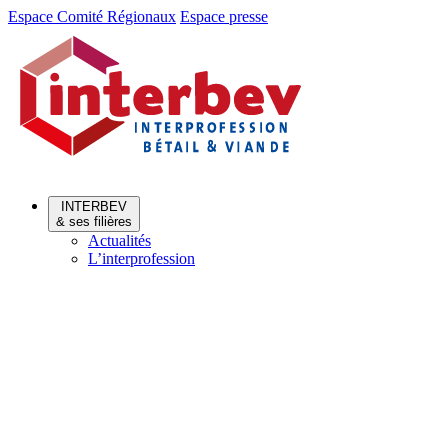
Aller
Aller
Espace Comité Régionaux
Espace presse
au
au
menu
contenu
INTERBEV
& ses filières
Actualités
L’interprofession