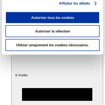
Afficher les détails
Consommation
Autoriser tous les cookies
Sécurité sanitaire
Viandes et santé
Juste rémunération et attractivité des métiers
Info-veille scientifique
Autoriser la sélection
Sources d’information
Accords
Utiliser uniquement les cookies nécessaires.
& Guides