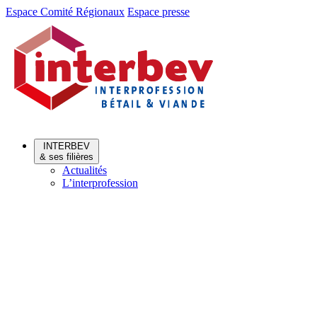
Aller
Aller
Espace Comité Régionaux
Espace presse
au
au
menu
contenu
INTERBEV
& ses filières
Actualités
L’interprofession