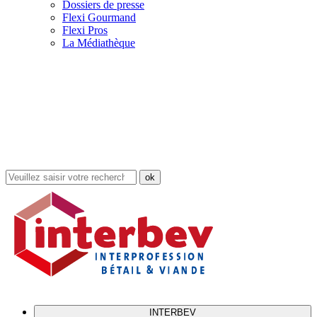
Dossiers de presse
Flexi Gourmand
Flexi Pros
La Médiathèque
Rechercher
dans
le
site
INTERBEV