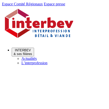
Aller
Aller
Espace Comité Régionaux
Espace presse
au
au
menu
contenu
INTERBEV
& ses filières
Actualités
L’interprofession