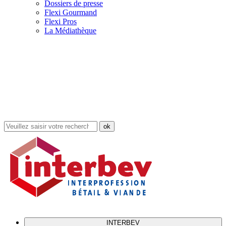
Dossiers de presse
Flexi Gourmand
Flexi Pros
La Médiathèque
Rechercher
dans
le
site
INTERBEV