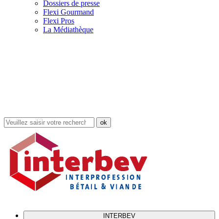
Dossiers de presse
Flexi Gourmand
Flexi Pros
La Médiathèque
Rechercher
dans
le
site
INTERBEV