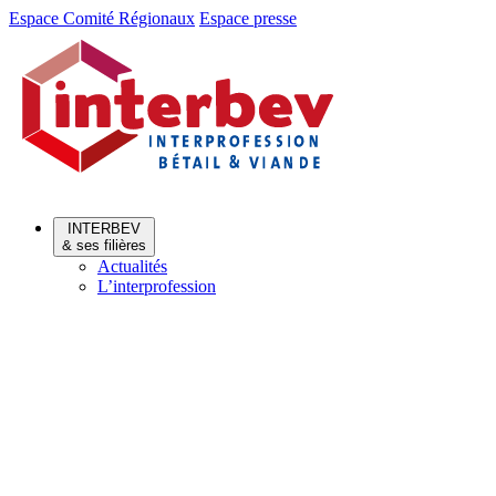
Aller
Aller
Espace Comité Régionaux
Espace presse
au
au
menu
contenu
INTERBEV
& ses filières
Actualités
L’interprofession