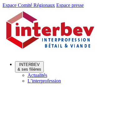
Aller
Aller
Espace Comité Régionaux
Espace presse
au
au
menu
contenu
INTERBEV
& ses filières
Actualités
L’interprofession