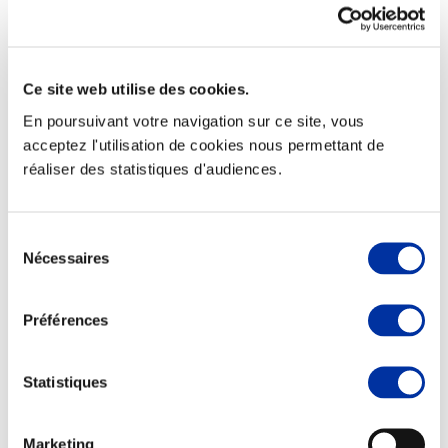
Ce site web utilise des cookies.
Elevage
En poursuivant votre navigation sur ce site, vous
Transport – mise en marché
Abattoir
acceptez l'utilisation de cookies nous permettant de
Partenaire Climat
réaliser des statistiques d'audiences.
Alimentation de qualité, raisonnée et durable
Sélection
Nécessaires
du
consentement
Préférences
Statistiques
Marketing