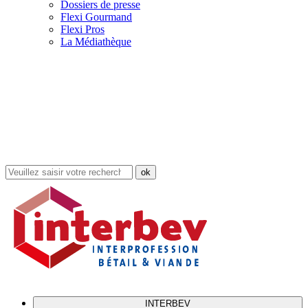
Dossiers de presse
Flexi Gourmand
Flexi Pros
La Médiathèque
Rechercher
dans
le
site
INTERBEV