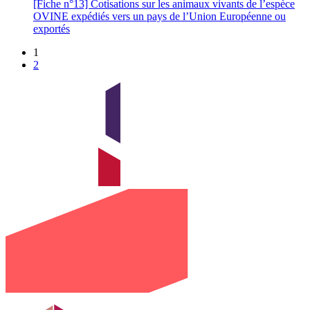
[Fiche n°13] Cotisations sur les animaux vivants de l’espèce
OVINE expédiés vers un pays de l’Union Européenne ou
exportés
1
2