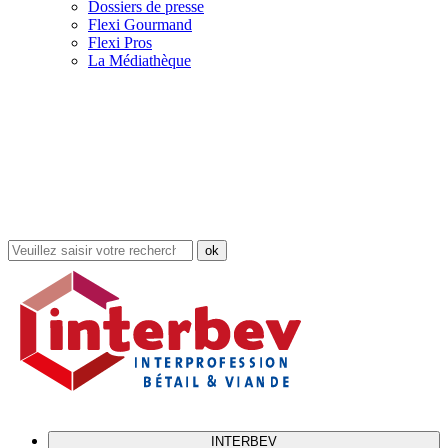
Dossiers de presse
Flexi Gourmand
Flexi Pros
La Médiathèque
Rechercher
dans
le
site
INTERBEV