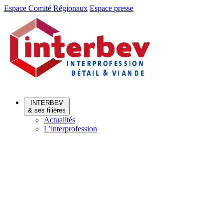
Aller
Aller
Espace Comité Régionaux
Espace presse
au
au
menu
contenu
INTERBEV
& ses filières
Actualités
L’interprofession