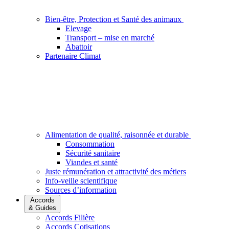
Bien-être, Protection et Santé des animaux
Elevage
Transport – mise en marché
Abattoir
Partenaire Climat
Alimentation de qualité, raisonnée et durable
Consommation
Sécurité sanitaire
Viandes et santé
Juste rémunération et attractivité des métiers
Info-veille scientifique
Sources d’information
Accords
& Guides
Accords Filière
Accords Cotisations