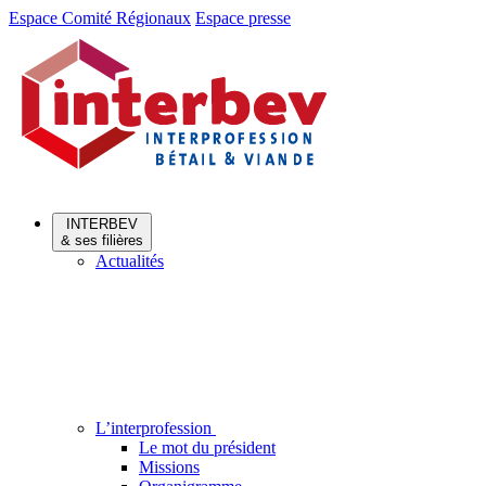
Aller
Aller
Espace Comité Régionaux
Espace presse
au
au
menu
contenu
INTERBEV
& ses filières
Actualités
L’interprofession
Le mot du président
Missions