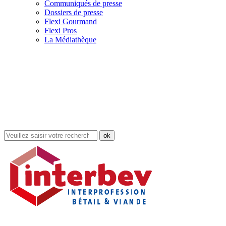
Communiqués de presse
Dossiers de presse
Flexi Gourmand
Flexi Pros
La Médiathèque
Rechercher
dans
le
site