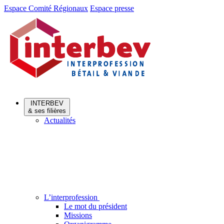
Aller
Aller
Espace Comité Régionaux
Espace presse
au
au
menu
contenu
INTERBEV
& ses filières
Actualités
L’interprofession
Le mot du président
Missions