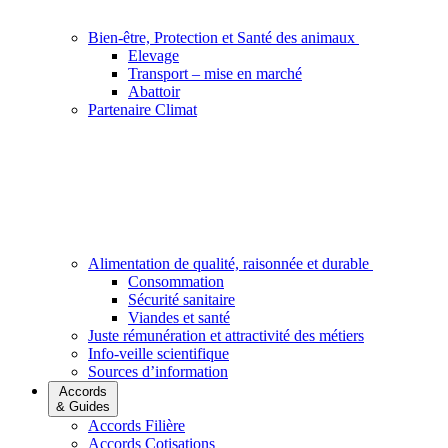
Bien-être, Protection et Santé des animaux
Elevage
Transport – mise en marché
Abattoir
Partenaire Climat
Alimentation de qualité, raisonnée et durable
Consommation
Sécurité sanitaire
Viandes et santé
Juste rémunération et attractivité des métiers
Info-veille scientifique
Sources d’information
Accords
& Guides
Accords Filière
Accords Cotisations