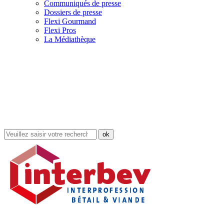
Communiqués de presse
Dossiers de presse
Flexi Gourmand
Flexi Pros
La Médiathèque
Rechercher
dans
le
site