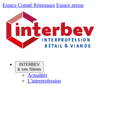
Aller
Aller
Espace Comité Régionaux
Espace presse
au
au
menu
contenu
INTERBEV
& ses filières
Actualités
L’interprofession