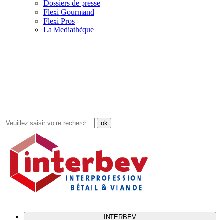
Dossiers de presse
Flexi Gourmand
Flexi Pros
La Médiathèque
Rechercher
dans
le
site
INTERBEV