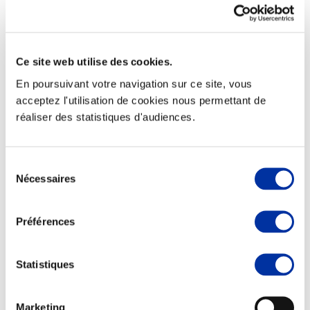
Ce site web utilise des cookies.
Elevage
En poursuivant votre navigation sur ce site, vous
Transport – mise en marché
Abattoir
acceptez l'utilisation de cookies nous permettant de
Partenaire Climat
réaliser des statistiques d'audiences.
Alimentation de qualité, raisonnée et durable
Sélection
Nécessaires
du
consentement
Préférences
Statistiques
Marketing