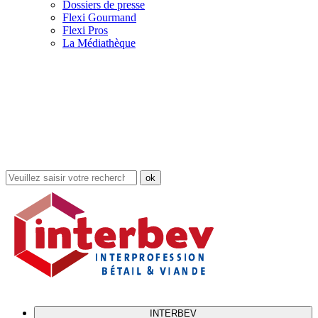
Dossiers de presse
Flexi Gourmand
Flexi Pros
La Médiathèque
Rechercher
dans
le
site
INTERBEV