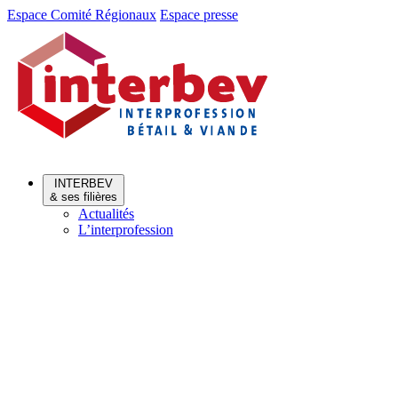
Aller
Aller
Espace Comité Régionaux
Espace presse
au
au
menu
contenu
INTERBEV
& ses filières
Actualités
L’interprofession