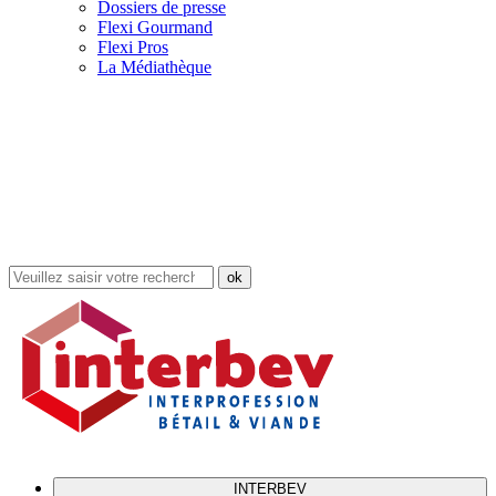
Dossiers de presse
Flexi Gourmand
Flexi Pros
La Médiathèque
Rechercher
dans
le
site
INTERBEV