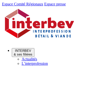
Aller
Aller
Espace Comité Régionaux
Espace presse
au
au
menu
contenu
INTERBEV
& ses filières
Actualités
L’interprofession