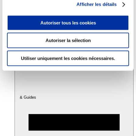
Afficher les détails
Consommation
Autoriser tous les cookies
Sécurité sanitaire
Viandes et santé
Juste rémunération et attractivité des métiers
Info-veille scientifique
Autoriser la sélection
Sources d’information
Accords
Utiliser uniquement les cookies nécessaires.
& Guides