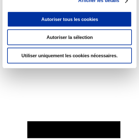
Afficher les détails
Autoriser tous les cookies
Elevage
Autoriser la sélection
Transport – mise en marché
Abattoir
Partenaire Climat
Utiliser uniquement les cookies nécessaires.
Alimentation de qualité, raisonnée et durable