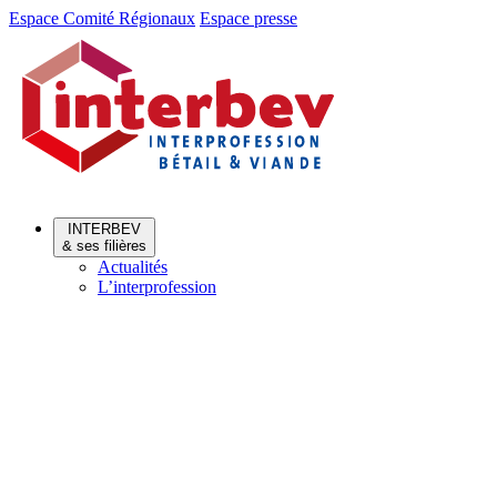
Aller
Aller
Espace Comité Régionaux
Espace presse
au
au
menu
contenu
INTERBEV
& ses filières
Actualités
L’interprofession