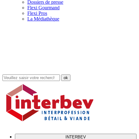
Dossiers de presse
Flexi Gourmand
Flexi Pros
La Médiathèque
Rechercher
dans
le
site
INTERBEV