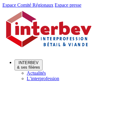
Aller
Aller
Espace Comité Régionaux
Espace presse
au
au
menu
contenu
INTERBEV
& ses filières
Actualités
L’interprofession