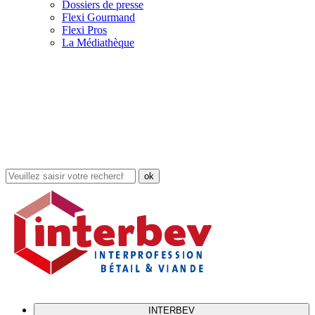
Dossiers de presse
Flexi Gourmand
Flexi Pros
La Médiathèque
Rechercher
dans
le
site
INTERBEV