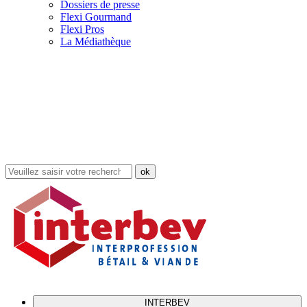
Dossiers de presse
Flexi Gourmand
Flexi Pros
La Médiathèque
Rechercher
dans
le
site
INTERBEV