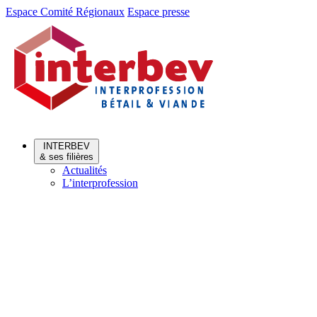
Aller
Aller
Espace Comité Régionaux
Espace presse
au
au
menu
contenu
INTERBEV
& ses filières
Actualités
L’interprofession