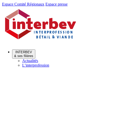
Aller
Aller
Espace Comité Régionaux
Espace presse
au
au
menu
contenu
INTERBEV
& ses filières
Actualités
L’interprofession