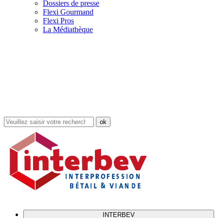
Dossiers de presse
Flexi Gourmand
Flexi Pros
La Médiathèque
Rechercher
dans
le
site
INTERBEV