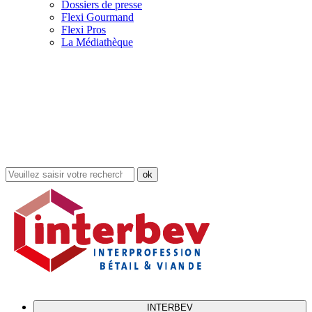
Dossiers de presse
Flexi Gourmand
Flexi Pros
La Médiathèque
Rechercher
dans
le
site
INTERBEV