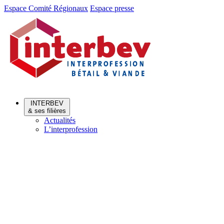
Aller
Aller
Espace Comité Régionaux
Espace presse
au
au
menu
contenu
INTERBEV
& ses filières
Actualités
L’interprofession