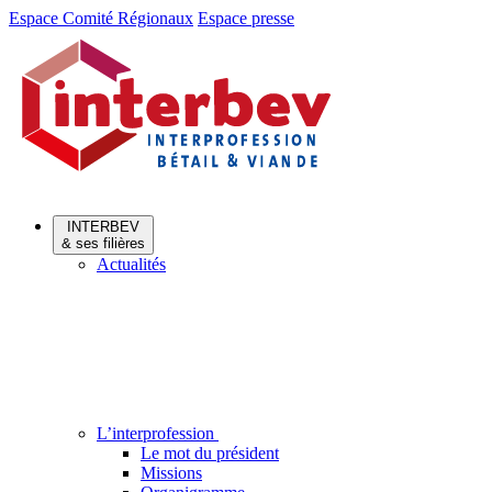
Aller
Aller
Espace Comité Régionaux
Espace presse
au
au
menu
contenu
INTERBEV
& ses filières
Actualités
L’interprofession
Le mot du président
Missions