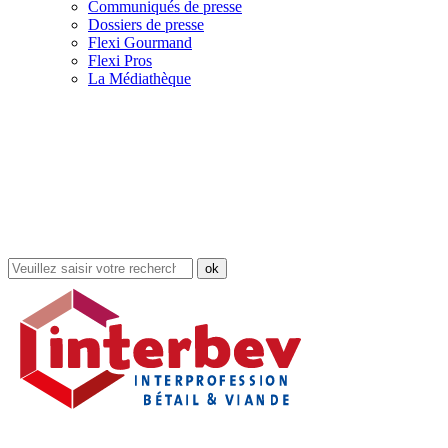
Communiqués de presse
Dossiers de presse
Flexi Gourmand
Flexi Pros
La Médiathèque
Rechercher
dans
le
site