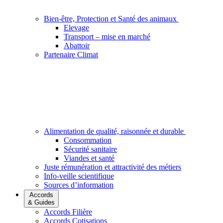
Bien-être, Protection et Santé des animaux
Elevage
Transport – mise en marché
Abattoir
Partenaire Climat
Alimentation de qualité, raisonnée et durable
Consommation
Sécurité sanitaire
Viandes et santé
Juste rémunération et attractivité des métiers
Info-veille scientifique
Sources d’information
Accords
& Guides
Accords Filière
Accords Cotisations