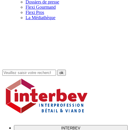
Dossiers de presse
Flexi Gourmand
Flexi Pros
La Médiathèque
Rechercher
dans
le
site
INTERBEV