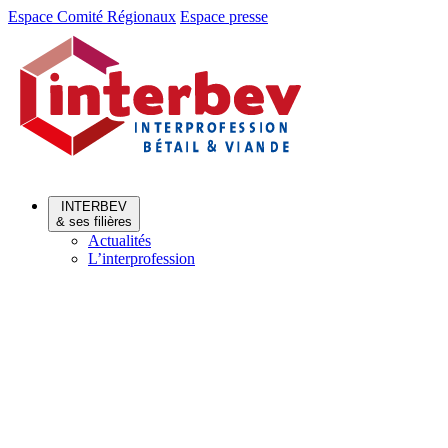
Aller
Aller
Espace Comité Régionaux
Espace presse
au
au
menu
contenu
INTERBEV
& ses filières
Actualités
L’interprofession