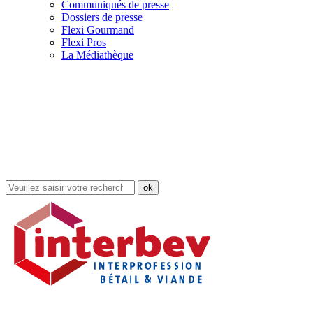
Communiqués de presse
Dossiers de presse
Flexi Gourmand
Flexi Pros
La Médiathèque
Rechercher
dans
le
site