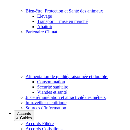
Bien-être, Protection et Santé des animaux
Elevage
Transport – mise en marché
Abattoir
Partenaire Climat
Alimentation de qualité, raisonnée et durable
Consommation
Sécurité sanitaire
Viandes et santé
Juste rémunération et attractivité des métiers
Info-veille scientifique
Sources d’information
Accords
& Guides
Accords Filière
Accords Cotisations