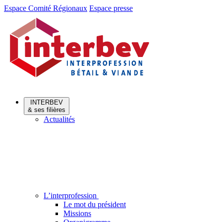
Aller
Aller
Espace Comité Régionaux
Espace presse
au
au
menu
contenu
INTERBEV
& ses filières
Actualités
L’interprofession
Le mot du président
Missions