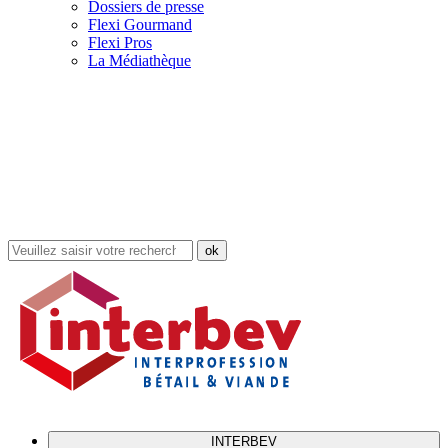
Dossiers de presse
Flexi Gourmand
Flexi Pros
La Médiathèque
Rechercher
dans
le
site
INTERBEV