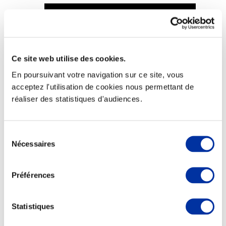
Ce site web utilise des cookies.
Viande et climat
Valorisation de l’herbe
En poursuivant votre navigation sur ce site, vous
Autonomie des élevages
acceptez l'utilisation de cookies nous permettant de
Qualité air, eau, sols
Economie de ressources
réaliser des statistiques d'audiences.
Evaluation environnementale
Bien-être, Protection et Santé des animaux
Sélection
Nécessaires
du
consentement
Préférences
Statistiques