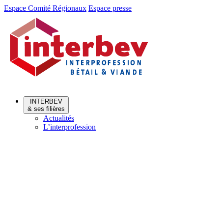
Aller
Aller
Espace Comité Régionaux
Espace presse
au
au
menu
contenu
INTERBEV
& ses filières
Actualités
L’interprofession