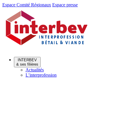
Aller
Aller
Espace Comité Régionaux
Espace presse
au
au
menu
contenu
INTERBEV
& ses filières
Actualités
L’interprofession