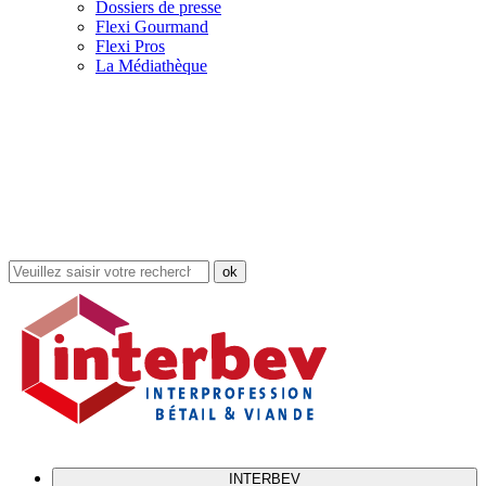
Dossiers de presse
Flexi Gourmand
Flexi Pros
La Médiathèque
Rechercher
dans
le
site
INTERBEV