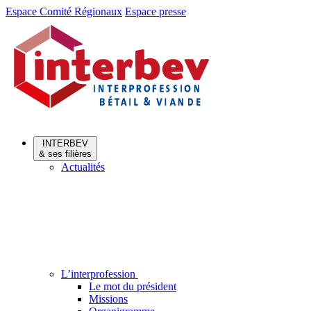
Aller
Aller
Espace Comité Régionaux
Espace presse
au
au
menu
contenu
INTERBEV
& ses filières
Actualités
L’interprofession
Le mot du président
Missions