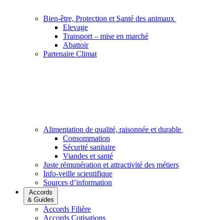
Bien-être, Protection et Santé des animaux
Elevage
Transport – mise en marché
Abattoir
Partenaire Climat
Alimentation de qualité, raisonnée et durable
Consommation
Sécurité sanitaire
Viandes et santé
Juste rémunération et attractivité des métiers
Info-veille scientifique
Sources d’information
Accords
& Guides
Accords Filière
Accords Cotisations