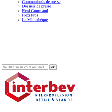
Communiqués de presse
Dossiers de presse
Flexi Gourmand
Flexi Pros
La Médiathèque
Rechercher
dans
le
site