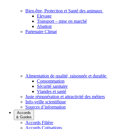
Bien-être, Protection et Santé des animaux
Elevage
Transport – mise en marché
Abattoir
Partenaire Climat
Alimentation de qualité, raisonnée et durable
Consommation
Sécurité sanitaire
Viandes et santé
Juste rémunération et attractivité des métiers
Info-veille scientifique
Sources d’information
Accords
& Guides
Accords Filière
Accords Cotisations