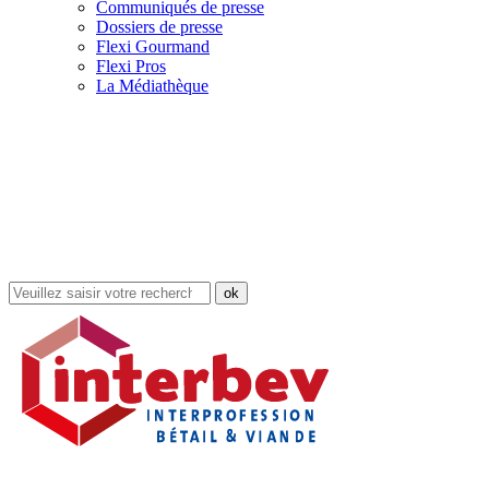
Communiqués de presse
Dossiers de presse
Flexi Gourmand
Flexi Pros
La Médiathèque
Rechercher
dans
le
site