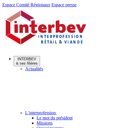
Aller
Aller
Espace Comité Régionaux
Espace presse
au
au
menu
contenu
INTERBEV
& ses filières
Actualités
L’interprofession
Le mot du président
Missions