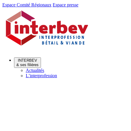
Aller
Aller
Espace Comité Régionaux
Espace presse
au
au
menu
contenu
INTERBEV
& ses filières
Actualités
L’interprofession