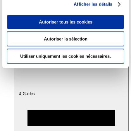
Afficher les détails
Consommation
Autoriser tous les cookies
Sécurité sanitaire
Viandes et santé
Juste rémunération et attractivité des métiers
Info-veille scientifique
Autoriser la sélection
Sources d’information
Accords
Utiliser uniquement les cookies nécessaires.
& Guides