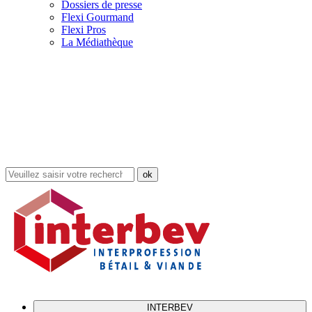
Dossiers de presse
Flexi Gourmand
Flexi Pros
La Médiathèque
Rechercher
dans
le
site
INTERBEV