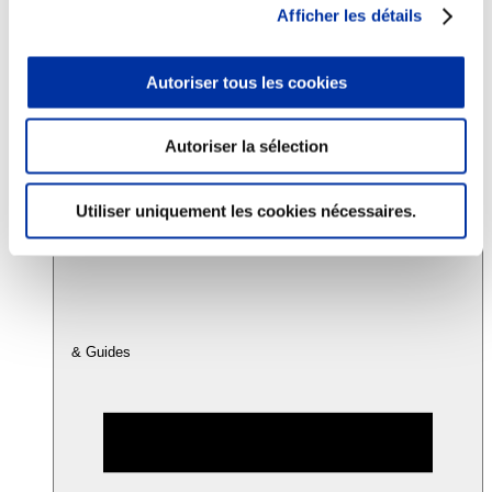
Afficher les détails
Consommation
Autoriser tous les cookies
Sécurité sanitaire
Viandes et santé
Juste rémunération et attractivité des métiers
Info-veille scientifique
Autoriser la sélection
Sources d’information
Accords
Utiliser uniquement les cookies nécessaires.
& Guides