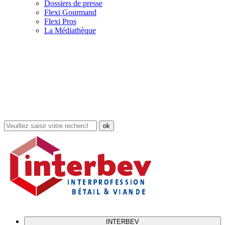
Dossiers de presse
Flexi Gourmand
Flexi Pros
La Médiathèque
Rechercher
dans
le
site
INTERBEV