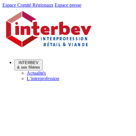
Aller
Aller
Espace Comité Régionaux
Espace presse
au
au
menu
contenu
INTERBEV
& ses filières
Actualités
L’interprofession