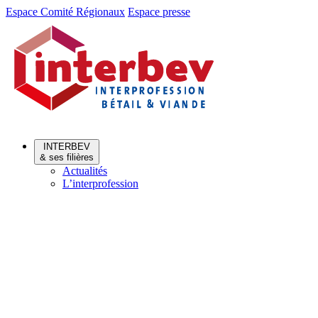
Aller
Aller
Espace Comité Régionaux
Espace presse
au
au
menu
contenu
INTERBEV
& ses filières
Actualités
L’interprofession