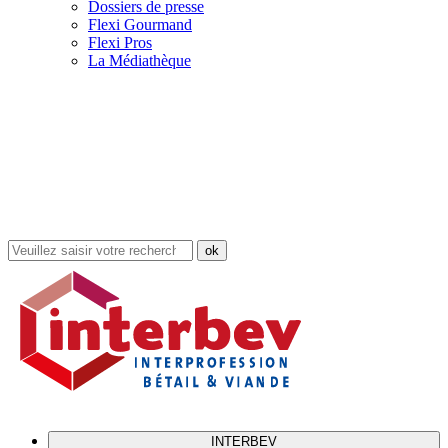
Dossiers de presse
Flexi Gourmand
Flexi Pros
La Médiathèque
Rechercher
dans
le
site
INTERBEV