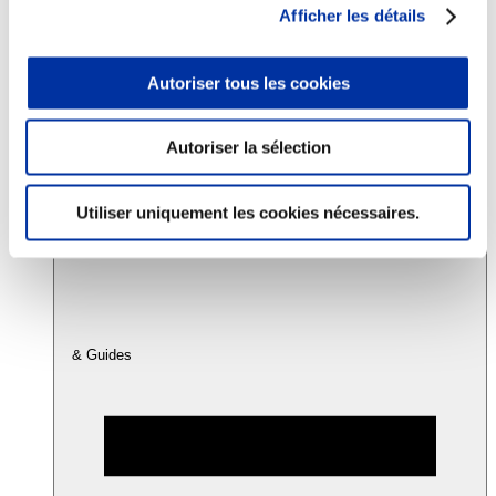
Afficher les détails
Consommation
Autoriser tous les cookies
Sécurité sanitaire
Viandes et santé
Juste rémunération et attractivité des métiers
Info-veille scientifique
Autoriser la sélection
Sources d’information
Accords
Utiliser uniquement les cookies nécessaires.
& Guides