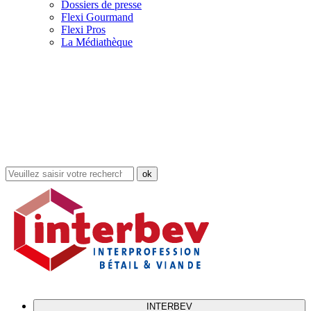
Dossiers de presse
Flexi Gourmand
Flexi Pros
La Médiathèque
Rechercher
dans
le
site
INTERBEV