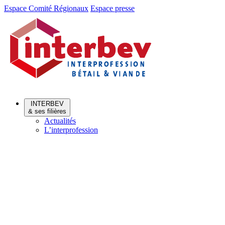
Aller
Aller
Espace Comité Régionaux
Espace presse
au
au
menu
contenu
INTERBEV
& ses filières
Actualités
L’interprofession