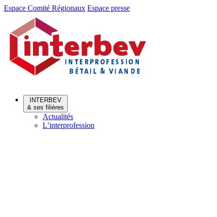
Aller
Aller
Espace Comité Régionaux
Espace presse
au
au
menu
contenu
INTERBEV
& ses filières
Actualités
L’interprofession