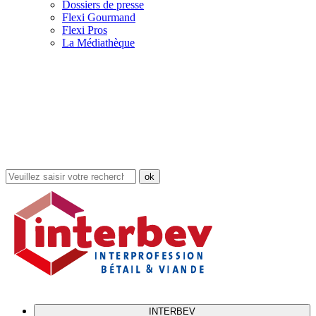
Dossiers de presse
Flexi Gourmand
Flexi Pros
La Médiathèque
Rechercher
dans
le
site
INTERBEV