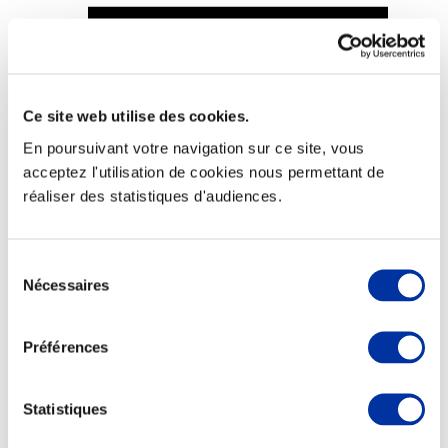
Ce site web utilise des cookies.
Viande et climat
Valorisation de l’herbe
En poursuivant votre navigation sur ce site, vous
Autonomie des élevages
acceptez l'utilisation de cookies nous permettant de
Qualité air, eau, sols
Economie de ressources
réaliser des statistiques d'audiences.
Evaluation environnementale
Bien-être, Protection et Santé des animaux
Sélection
Nécessaires
du
consentement
Préférences
Statistiques