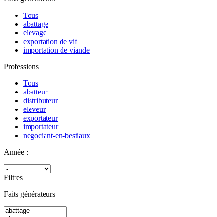
Tous
abattage
elevage
exportation de vif
importation de viande
Professions
Tous
abatteur
distributeur
eleveur
exportateur
importateur
negociant-en-bestiaux
Année :
Filtres
Faits générateurs