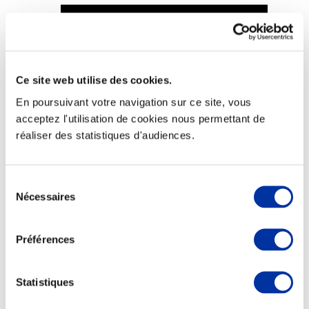
Ce site web utilise des cookies.
Viande et climat
Valorisation de l’herbe
En poursuivant votre navigation sur ce site, vous
Autonomie des élevages
acceptez l'utilisation de cookies nous permettant de
Qualité air, eau, sols
Economie de ressources
réaliser des statistiques d'audiences.
Evaluation environnementale
Bien-être, Protection et Santé des animaux
Sélection
Nécessaires
du
consentement
Préférences
Statistiques