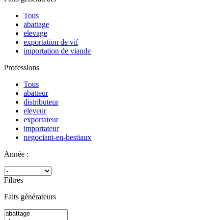
Tous
abattage
elevage
exportation de vif
importation de viande
Professions
Tous
abatteur
distributeur
eleveur
exportateur
importateur
negociant-en-bestiaux
Année :
Filtres
Faits générateurs