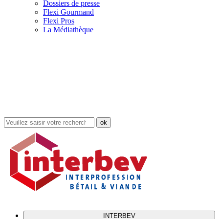
Dossiers de presse
Flexi Gourmand
Flexi Pros
La Médiathèque
Rechercher
dans
le
site
INTERBEV