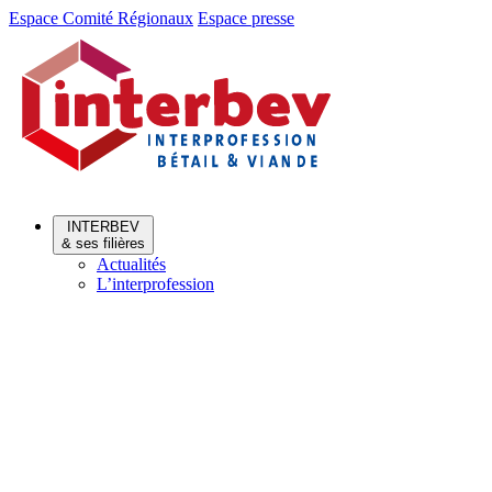
Aller
Aller
Espace Comité Régionaux
Espace presse
au
au
menu
contenu
INTERBEV
& ses filières
Actualités
L’interprofession