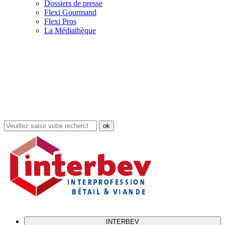
Dossiers de presse
Flexi Gourmand
Flexi Pros
La Médiathèque
Rechercher
dans
le
site
INTERBEV