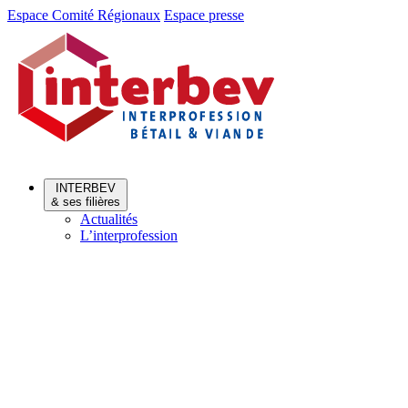
Aller
Aller
Espace Comité Régionaux
Espace presse
au
au
menu
contenu
INTERBEV
& ses filières
Actualités
L’interprofession