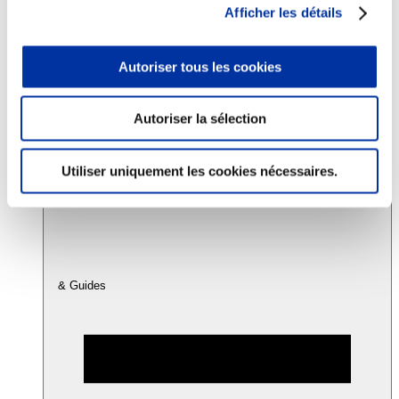
Afficher les détails
Consommation
Autoriser tous les cookies
Sécurité sanitaire
Viandes et santé
Juste rémunération et attractivité des métiers
Info-veille scientifique
Autoriser la sélection
Sources d’information
Accords
Utiliser uniquement les cookies nécessaires.
& Guides