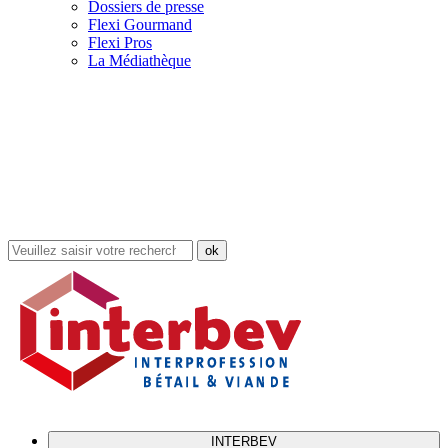
Dossiers de presse
Flexi Gourmand
Flexi Pros
La Médiathèque
Rechercher
dans
le
site
INTERBEV