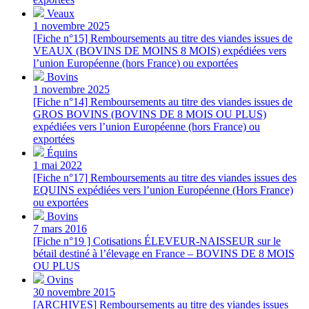
Veaux
1 novembre 2025
[Fiche n°15] Remboursements au titre des viandes issues de
VEAUX (BOVINS DE MOINS 8 MOIS) expédiées vers
l’union Européenne (hors France) ou exportées
Bovins
1 novembre 2025
[Fiche n°14] Remboursements au titre des viandes issues de
GROS BOVINS (BOVINS DE 8 MOIS OU PLUS)
expédiées vers l’union Européenne (hors France) ou
exportées
Équins
1 mai 2022
[Fiche n°17] Remboursements au titre des viandes issues des
EQUINS expédiées vers l’union Européenne (Hors France)
ou exportées
Bovins
7 mars 2016
[Fiche n°19 ] Cotisations ÉLEVEUR-NAISSEUR sur le
bétail destiné à l’élevage en France – BOVINS DE 8 MOIS
OU PLUS
Ovins
30 novembre 2015
[ARCHIVES] Remboursements au titre des viandes issues