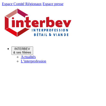
Aller
Aller
Espace Comité Régionaux
Espace presse
au
au
menu
contenu
INTERBEV
& ses filières
Actualités
L’interprofession