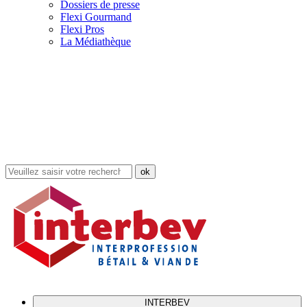
Dossiers de presse
Flexi Gourmand
Flexi Pros
La Médiathèque
Rechercher
dans
le
site
INTERBEV