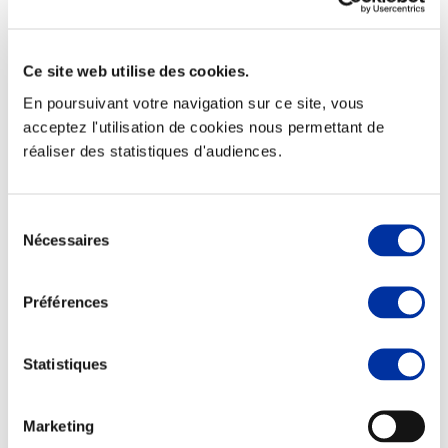
Ce site web utilise des cookies.
En poursuivant votre navigation sur ce site, vous
Elevage
Transport – mise en marché
acceptez l'utilisation de cookies nous permettant de
Abattoir
réaliser des statistiques d'audiences.
Partenaire Climat
Alimentation de qualité, raisonnée et durable
Sélection
Nécessaires
du
consentement
Préférences
Statistiques
Marketing