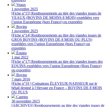
Veaux
1 novembre 2025
[Fiche n°15] Remboursements au titre des viandes issues de
VEAUX (BOVINS DE MOINS 8 MOIS) expédiées vers
l’union Européenne (hors France) ou exportées
Bovins
1 novembre 2025
[Fiche n°14] Remboursements au titre des viandes issues de
GROS BOVINS (BOVINS DE 8 MOIS OU PLUS)
expédiées vers l’union Européenne (hors France) ou
exportées
Équins
1 mai 2022
[Fiche n°17] Remboursements au titre des viandes issues des
EQUINS expédiées vers l’union Européenne (Hors France)
ou exportées
Bovins
7 mars 2016
[Fiche n°19 ] Cotisations ÉLEVEUR-NAISSEUR sur le
bétail destiné à l’élevage en France – BOVINS DE 8 MOIS
OU PLUS
Caprins
30 novembre 2015
[ARCHIVES] Remboursements au titre des viandes issues de