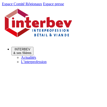
Aller
Aller
Espace Comité Régionaux
Espace presse
au
au
menu
contenu
INTERBEV
& ses filières
Actualités
L’interprofession