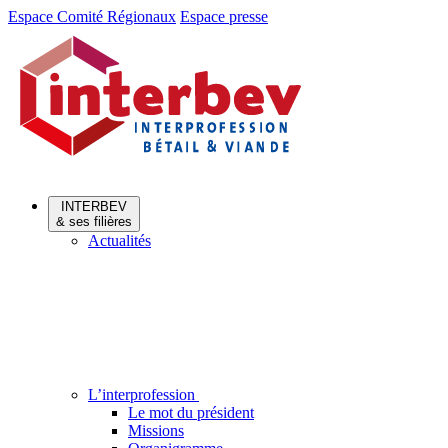
Aller
Aller
Espace Comité Régionaux
Espace presse
au
au
menu
contenu
INTERBEV
& ses filières
Actualités
L’interprofession
Le mot du président
Missions