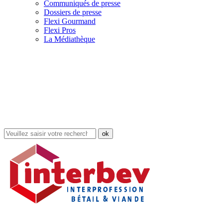
Communiqués de presse
Dossiers de presse
Flexi Gourmand
Flexi Pros
La Médiathèque
Rechercher
dans
le
site