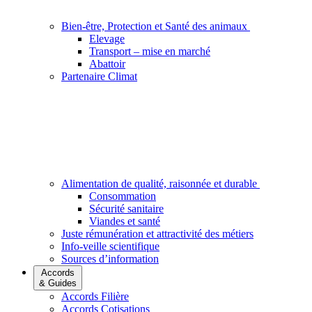
Bien-être, Protection et Santé des animaux
Elevage
Transport – mise en marché
Abattoir
Partenaire Climat
Alimentation de qualité, raisonnée et durable
Consommation
Sécurité sanitaire
Viandes et santé
Juste rémunération et attractivité des métiers
Info-veille scientifique
Sources d’information
Accords
& Guides
Accords Filière
Accords Cotisations